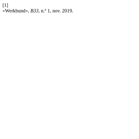
[1]
«Werkbund»,
B33
, n.º 1, nov. 2019.