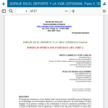
DOPAJE EN EL DEPORTE Y LA VIDA COTIDIANA. Parte II. DOPING IN SPORTS AND EVERYDAY LIFE. PART 2