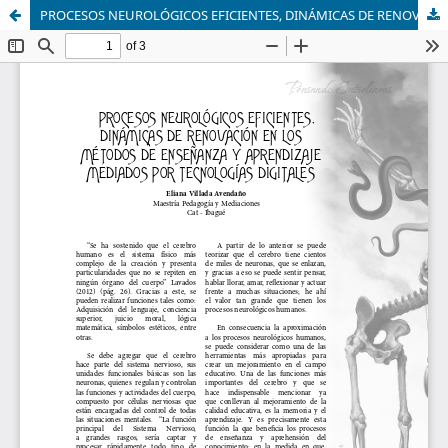
PROCESOS NEUROLÓGICOS EFICIENTES, DINÁMICAS DE RENOVACIÓN EN LOS MÉTODOS DE ENSEÑANZA Y APRENDIZAJE MEDIADOS POR TECNOLOGÍAS DIGITALES