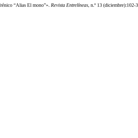
frénico “Alias El mono”».
Revista Entrelíneas
, n.º 13 (diciembre):102-