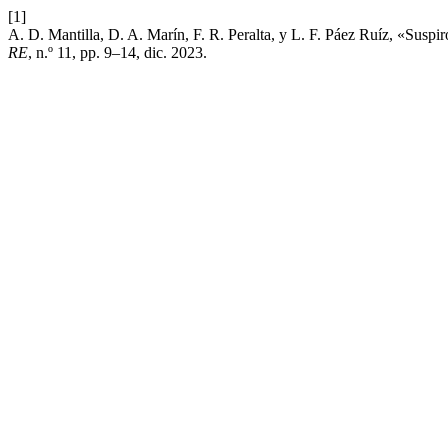
[1]
A. D. Mantilla, D. A. Marín, F. R. Peralta, y L. F. Páez Ruíz, «Susp
RE
, n.º 11, pp. 9–14, dic. 2023.