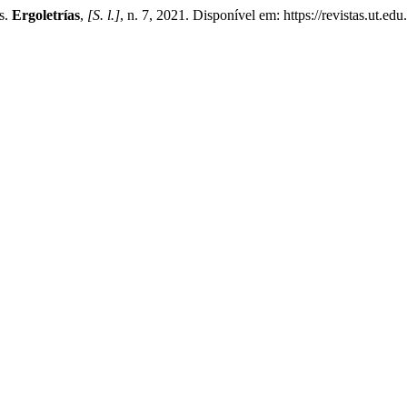
s.
Ergoletrías
,
[S. l.]
, n. 7, 2021. Disponível em: https://revistas.ut.ed