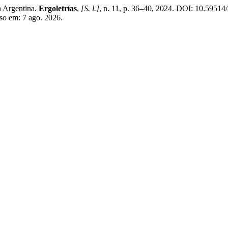
n Argentina.
Ergoletrías
,
[S. l.]
, n. 11, p. 36–40, 2024. DOI: 10.5951
sso em: 7 ago. 2026.