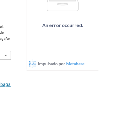
al.
 de
baga/ar
umbaga