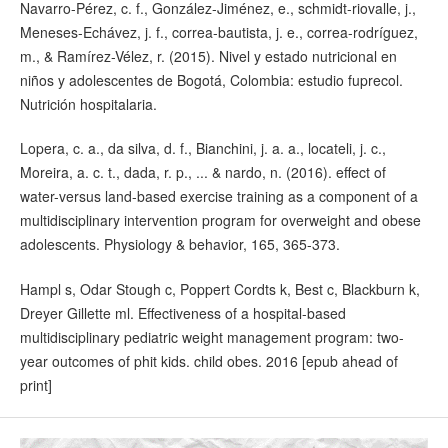
Navarro-Pérez, c. f., González-Jiménez, e., schmidt-riovalle, j.,
Meneses-Echávez, j. f., correa-bautista, j. e., correa-rodríguez,
m., & Ramírez-Vélez, r. (2015). Nivel y estado nutricional en
niños y adolescentes de Bogotá, Colombia: estudio fuprecol.
Nutrición hospitalaria.
Lopera, c. a., da silva, d. f., Bianchini, j. a. a., locateli, j. c.,
Moreira, a. c. t., dada, r. p., ... & nardo, n. (2016). effect of
water-versus land-based exercise training as a component of a
multidisciplinary intervention program for overweight and obese
adolescents. Physiology & behavior, 165, 365-373.
Hampl s, Odar Stough c, Poppert Cordts k, Best c, Blackburn k,
Dreyer Gillette ml. Effectiveness of a hospital-based
multidisciplinary pediatric weight management program: two-
year outcomes of phit kids. child obes. 2016 [epub ahead of
print]