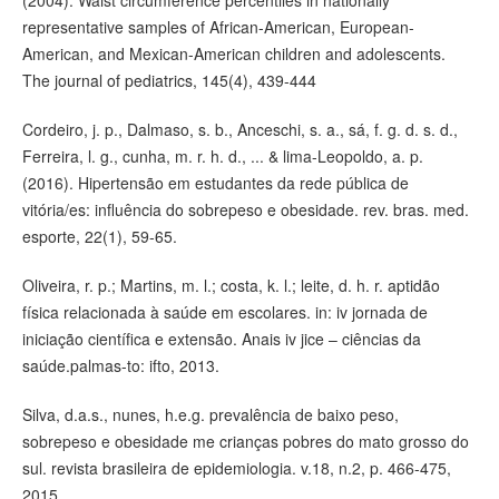
(2004). Waist circumference percentiles in nationally
representative samples of African-American, European-
American, and Mexican-American children and adolescents.
The journal of pediatrics, 145(4), 439-444
Cordeiro, j. p., Dalmaso, s. b., Anceschi, s. a., sá, f. g. d. s. d.,
Ferreira, l. g., cunha, m. r. h. d., ... & lima-Leopoldo, a. p.
(2016). Hipertensão em estudantes da rede pública de
vitória/es: influência do sobrepeso e obesidade. rev. bras. med.
esporte, 22(1), 59-65.
Oliveira, r. p.; Martins, m. l.; costa, k. l.; leite, d. h. r. aptidão
física relacionada à saúde em escolares. in: iv jornada de
iniciação científica e extensão. Anais iv jice – ciências da
saúde.palmas-to: ifto, 2013.
Silva, d.a.s., nunes, h.e.g. prevalência de baixo peso,
sobrepeso e obesidade me crianças pobres do mato grosso do
sul. revista brasileira de epidemiologia. v.18, n.2, p. 466-475,
2015.