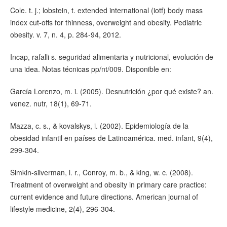
Cole. t. j.; lobstein, t. extended international (iotf) body mass
index cut-offs for thinness, overweight and obesity. Pediatric
obesity. v. 7, n. 4, p. 284-94, 2012.
Incap, rafalli s. seguridad alimentaria y nutricional, evolución de
una idea. Notas técnicas pp/nt/009. Disponible en:
García Lorenzo, m. i. (2005). Desnutrición ¿por qué existe? an.
venez. nutr, 18(1), 69-71.
Mazza, c. s., & kovalskys, i. (2002). Epidemiología de la
obesidad infantil en países de Latinoamérica. med. infant, 9(4),
299-304.
Simkin-silverman, l. r., Conroy, m. b., & king, w. c. (2008).
Treatment of overweight and obesity in primary care practice:
current evidence and future directions. American journal of
lifestyle medicine, 2(4), 296-304.