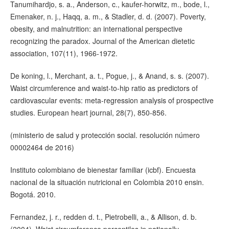
Tanumihardjo, s. a., Anderson, c., kaufer-horwitz, m., bode, l.,
Emenaker, n. j., Haqq, a. m., & Stadler, d. d. (2007). Poverty,
obesity, and malnutrition: an international perspective
recognizing the paradox. Journal of the American dietetic
association, 107(11), 1966-1972.
De koning, l., Merchant, a. t., Pogue, j., & Anand, s. s. (2007).
Waist circumference and waist-to-hip ratio as predictors of
cardiovascular events: meta-regression analysis of prospective
studies. European heart journal, 28(7), 850-856.
(ministerio de salud y protección social. resolución número
00002464 de 2016)
Instituto colombiano de bienestar familiar (icbf). Encuesta
nacional de la situación nutricional en Colombia 2010 ensin.
Bogotá. 2010.
Fernandez, j. r., redden d. t., Pietrobelli, a., & Allison, d. b.