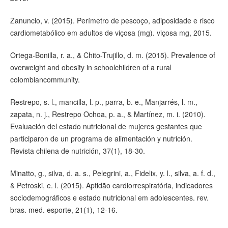
Zanuncio, v. (2015). Perímetro de pescoço, adiposidade e risco
cardiometabólico em adultos de viçosa (mg). viçosa mg, 2015.
Ortega-Bonilla, r. a., & Chito-Trujillo, d. m. (2015). Prevalence of
overweight and obesity in schoolchildren of a rural
colombiancommunity.
Restrepo, s. l., mancilla, l. p., parra, b. e., Manjarrés, l. m.,
zapata, n. j., Restrepo Ochoa, p. a., & Martínez, m. i. (2010).
Evaluación del estado nutricional de mujeres gestantes que
participaron de un programa de alimentación y nutrición.
Revista chilena de nutrición, 37(1), 18-30.
Minatto, g., silva, d. a. s., Pelegrini, a., Fidelix, y. l., silva, a. f. d.,
& Petroski, e. l. (2015). Aptidão cardiorrespiratória, indicadores
sociodemográficos e estado nutricional em adolescentes. rev.
bras. med. esporte, 21(1), 12-16.