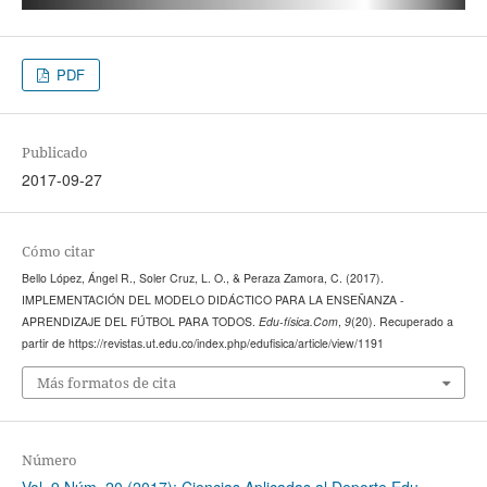
PDF
Publicado
2017-09-27
Cómo citar
Bello López, Ángel R., Soler Cruz, L. O., & Peraza Zamora, C. (2017).
IMPLEMENTACIÓN DEL MODELO DIDÁCTICO PARA LA ENSEÑANZA -
APRENDIZAJE DEL FÚTBOL PARA TODOS.
Edu-física.Com
,
9
(20). Recuperado a
partir de https://revistas.ut.edu.co/index.php/edufisica/article/view/1191
Más formatos de cita
Número
Vol. 9 Núm. 20 (2017): Ciencias Aplicadas al Deporte Edu-