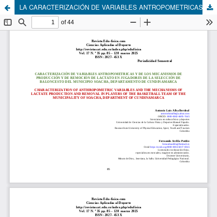
LA CARACTERIZACIÓN DE VARIABLES ANTROPOMETRICAS Y DE LOS MECANISMOS DE PRODUCCIÓN Y DE REMOCIÓN DE LACTATO EN JUGADORES DE LA SELECCIÓN DE BALONCESTO DEL MUNICIPIO SOACHA, DEPARTAMENTO DE CUNDINAMARCA