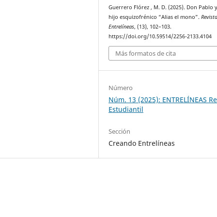
Guerrero Flórez , M. D. (2025). Don Pablo 
hijo esquizofrénico “Alias el mono”.
Revist
Entrelíneas
, (13), 102–103.
https://doi.org/10.59514/2256-2133.4104
Más formatos de cita
Número
Núm. 13 (2025): ENTRELÍNEAS Re
Estudiantil
Sección
Creando Entrelíneas