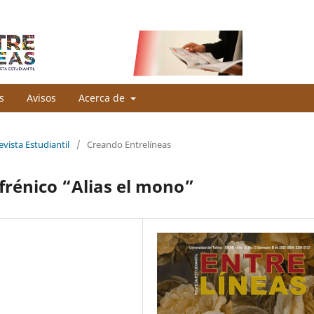
s
Avisos
Acerca de
ista Estudiantil
/
Creando Entrelíneas
frénico “Alias el mono”