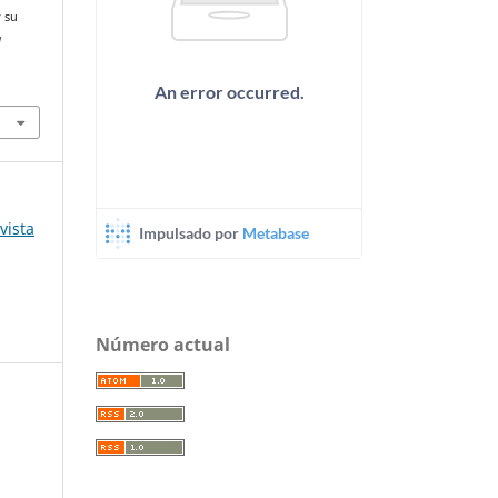
y su
a
vista
Número actual