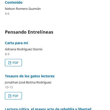
Contenido
Nelson Romero Guzmán
4-6
Pensando Entrelíneas
Carta para mí
Adriana Rodríguez Osorio
8-9
PDF
Tesauro de los gatos lectores
Jonathan José Botina Rodríguez
10-13
PDF
Lectura crítica, el mayor acto de rebeldía y libertad