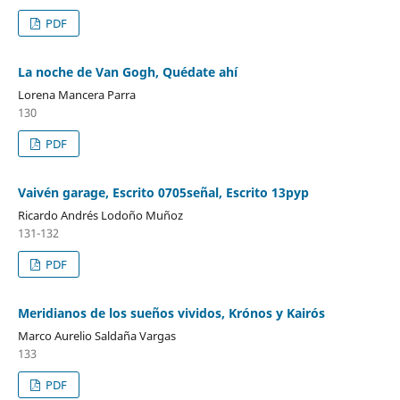
PDF
La noche de Van Gogh, Quédate ahí
Lorena Mancera Parra
130
PDF
Vaivén garage, Escrito 0705señal, Escrito 13pyp
Ricardo Andrés Lodoño Muñoz
131-132
PDF
Meridianos de los sueños vividos, Krónos y Kairós
Marco Aurelio Saldaña Vargas
133
PDF