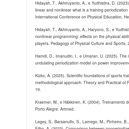
Hidayah, T., Akhiruyanto, A., e Yudhistira, D. (2023)
linear and nonlinear what is a training periodizati
International Conference on Physical Education, Hea
Hidayah, T., Akhiruyanto, A., Haryono, S., e Yudhist
nonlinear programming: effects on the physical abili
players. Pedagogy of Physical Culture and Sports, 
Hamdi, D., Imanudin, I., e Umaran, U. (2025). The i
undulating periodization model on power improveme
Kizko, A. (2025). Scientific foundations of sports tr
methodological approach. Theory and Practical of Ph
19.
Kraemer, W., e Häkkinen, K. (2004). Treinamento de
Porto Alegre: Artmed.
Legey, S., Barsanulfo, S., Lamego, M., Pinheiro, B.,
Filho, A. (2023). Comparison between nonperiodize