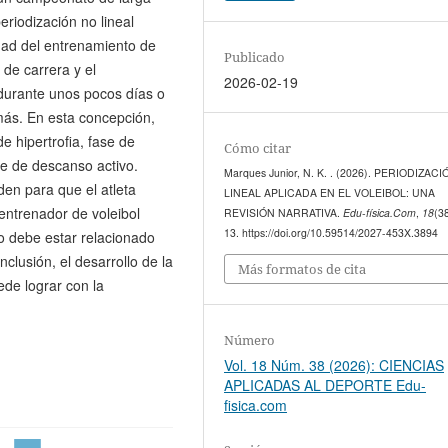
eriodización no lineal
idad del entrenamiento de
Publicado
 de carrera y el
2026-02-19
 durante unos pocos días o
ás. En esta concepción,
de hipertrofia, fase de
Cómo citar
se de descanso activo.
Marques Junior, N. K. . (2026). PERIODIZAC
en para que el atleta
LINEAL APLICADA EN EL VOLEIBOL: UNA
entrenador de voleibol
REVISIÓN NARRATIVA.
Edu-física.Com
,
18
(3
13. https://doi.org/10.59514/2027-453X.3894
to debe estar relacionado
clusión, el desarrollo de la
Más formatos de cita
ede lograr con la
Número
Vol. 18 Núm. 38 (2026): CIENCIAS
APLICADAS AL DEPORTE Edu-
fisica.com