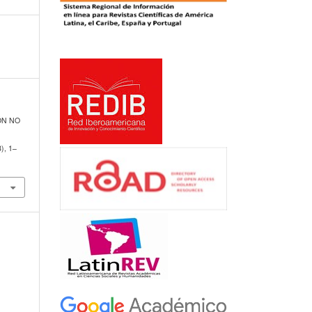
IÓN NO
8), 1–