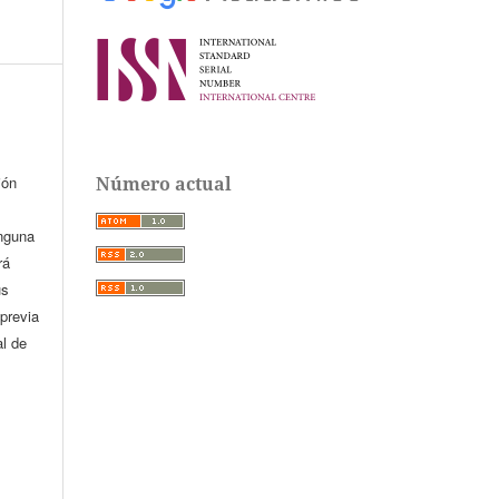
Número actual
ión
inguna
rá
us
previa
al de