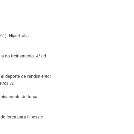
01). Hipertrofia-
ia do treinamento. 4ª ed.
y el deporte de rendimiento:
d FASTA.
reinamento de força
 de força para fitness e