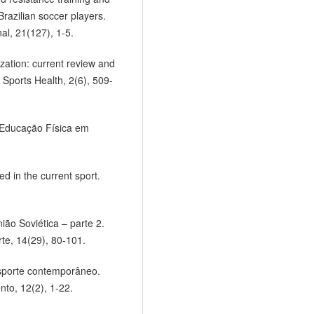
razilian soccer players.
al, 21(127), 1-5.
ization: current review and
. Sports Health, 2(6), 509-
. Educação Física em
d in the current sport.
ião Soviética – parte 2.
rte, 14(29), 80-101.
esporte contemporâneo.
nto, 12(2), 1-22.