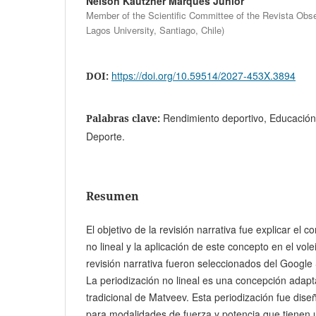
Nelson Kautzner Marques Junior
Member of the Scientific Committee of the Revista Obse
Lagos University, Santiago, Chile)
https://doi.org/10.59514/2027-453X.3894
DOI:
Rendimiento deportivo, Educación 
Palabras clave:
Deporte.
Resumen
El objetivo de la revisión narrativa fue explicar el c
no lineal y la aplicación de este concepto en el vole
revisión narrativa fueron seleccionados del Google
La periodización no lineal es una concepción adapt
tradicional de Matveev. Esta periodización fue dise
para modalidades de fuerza y ​​potencia que tiene