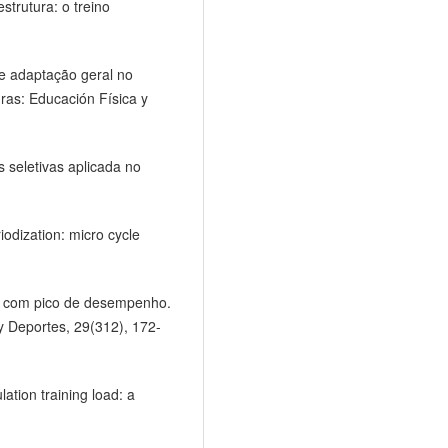
strutura: o treino
e adaptação geral no
ras: Educación Física y
 seletivas aplicada no
odization: micro cycle
va com pico de desempenho.
y Deportes, 29(312), 172-
ation training load: a