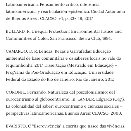
Latinoamericana. Pensamiento crítico, diferencia
latinoamericana y rearticulación epistêmica. Ciudad Autónoma
de Buenos Aires : CLACSO, v.1, p. 33- 49, 2017.
BULLARD, R. Unequal Protection: Environmental Justice and
Communities of Color. San Francisco: Sierra Club, 1994.
CAMARGO, D. R. Lendas, Rezas e Garrafadas: Educação
ambiental de base comunitária e os saberes locais no vale do
Jequitinhonha. 2017. Dissertação (Mestrado em Educação) –
Programa de Pós-Graduação em Educação, Universidade
Federal do Estado do Rio de Janeiro, Rio de Janeiro, 2017.
CORONIL, Fernando. Naturaleza del poscolonialismo: del
eurocentrismo al globocentrismo. In. LANDER, Edgardo (Org.).
La colonialidad del saber: eurocentrismo e ciências sociales –
perspectivas latinoamericanas. Buenos Aires: CLACSO, 2000.
EVARISTO, C “Escrevivência” a escrita que nasce das vivências.