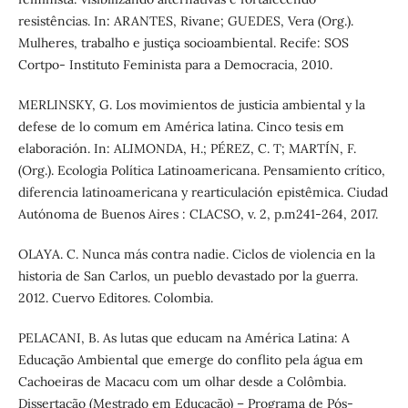
resistências. In: ARANTES, Rivane; GUEDES, Vera (Org.).
Mulheres, trabalho e justiça socioambiental. Recife: SOS
Cortpo- Instituto Feminista para a Democracia, 2010.
MERLINSKY, G. Los movimientos de justicia ambiental y la
defese de lo comum em América latina. Cinco tesis em
elaboración. In: ALIMONDA, H.; PÉREZ, C. T; MARTÍN, F.
(Org.). Ecologia Política Latinoamericana. Pensamiento crítico,
diferencia latinoamericana y rearticulación epistêmica. Ciudad
Autónoma de Buenos Aires : CLACSO, v. 2, p.m241-264, 2017.
OLAYA. C. Nunca más contra nadie. Ciclos de violencia en la
historia de San Carlos, un pueblo devastado por la guerra.
2012. Cuervo Editores. Colombia.
PELACANI, B. As lutas que educam na América Latina: A
Educação Ambiental que emerge do conflito pela água em
Cachoeiras de Macacu com um olhar desde a Colômbia.
Dissertação (Mestrado em Educação) – Programa de Pós-