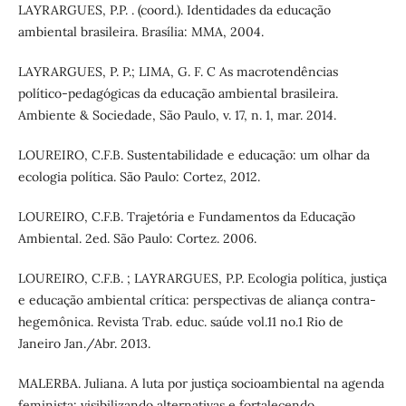
LAYRARGUES, P.P. . (coord.). Identidades da educação
ambiental brasileira. Brasília: MMA, 2004.
LAYRARGUES, P. P.; LIMA, G. F. C As macrotendências
político-pedagógicas da educação ambiental brasileira.
Ambiente & Sociedade, São Paulo, v. 17, n. 1, mar. 2014.
LOUREIRO, C.F.B. Sustentabilidade e educação: um olhar da
ecologia política. São Paulo: Cortez, 2012.
LOUREIRO, C.F.B. Trajetória e Fundamentos da Educação
Ambiental. 2ed. São Paulo: Cortez. 2006.
LOUREIRO, C.F.B. ; LAYRARGUES, P.P. Ecologia política, justiça
e educação ambiental crítica: perspectivas de aliança contra-
hegemônica. Revista Trab. educ. saúde vol.11 no.1 Rio de
Janeiro Jan./Abr. 2013.
MALERBA. Juliana. A luta por justiça socioambiental na agenda
feminista: visibilizando alternativas e fortalecendo