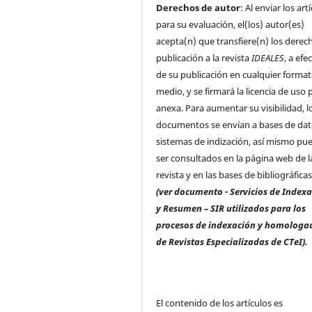
Derechos de autor
: Al enviar los art
para su evaluación, el(los) autor(es)
acepta(n) que transfiere(n) los derec
publicación a la revista
IDEALES
, a efe
de su publicación en cualquier format
medio, y se firmará la licencia de uso p
anexa. Para aumentar su visibilidad, l
documentos se envían a bases de dat
sistemas de indización, así mismo pu
ser consultados en la página web de l
revista y en las bases de bibliográfica
(ver documento - Servicios de Index
y Resumen – SIR utilizados para los
procesos de indexación y homologa
de Revistas Especializadas de CTeI).
El contenido de los artículos es