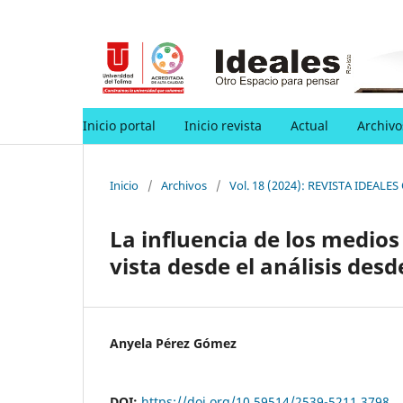
Inicio portal
Inicio revista
Actual
Archivo
Inicio
/
Archivos
/
Vol. 18 (2024): REVISTA IDEALES
La influencia de los medios
vista desde el análisis desd
Anyela Pérez Gómez
DOI:
https://doi.org/10.59514/2539-5211.3798