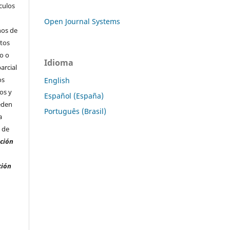
ículos
Open Journal Systems
hos de
ctos
o o
Idioma
arcial
os
English
os y
Español (España)
eden
Português (Brasil)
a
s de
ación
ción