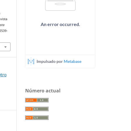
s
vista
ista
2539-
Otro
Número actual