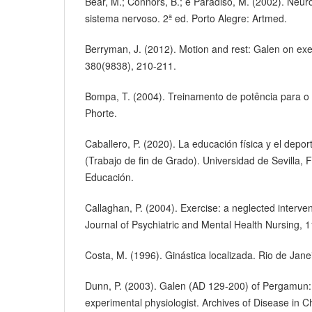
Bear, M.; Connors, B.; e Paradiso, M. (2002). Neu
sistema nervoso. 2ª ed. Porto Alegre: Artmed.
Berryman, J. (2012). Motion and rest: Galen on exe
380(9838), 210-211.
Bompa, T. (2004). Treinamento de potência para o 
Phorte.
Caballero, P. (2020). La educación física y el deport
(Trabajo de fin de Grado). Universidad de Sevilla, 
Educación.
Callaghan, P. (2004). Exercise: a neglected interve
Journal of Psychiatric and Mental Health Nursing, 1
Costa, M. (1996). Ginástica localizada. Rio de Janei
Dunn, P. (2003). Galen (AD 129-200) of Pergamun:
experimental physiologist. Archives of Disease in C