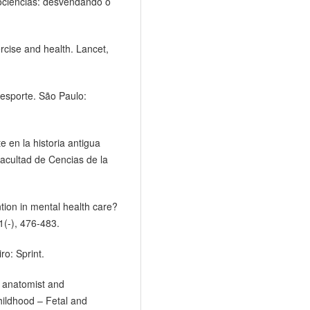
rociências: desvendando o
rcise and health. Lancet,
esporte. São Paulo:
e en la historia antigua
Facultad de Cencias de la
ntion in mental health care?
1(-), 476-483.
ro: Sprint.
 anatomist and
hildhood – Fetal and