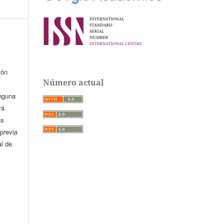
ión
Número actual
inguna
rá
us
previa
al de