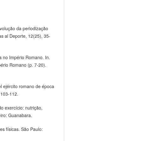
evolução da periodização
as al Deporte, 12(25), 35-
ga no Império Romano. In.
mpério Romano (p. 7-20).
 el ejército romano de época
, 103-112.
do exercício: nutrição,
iro: Guanabara.
des físicas. São Paulo: