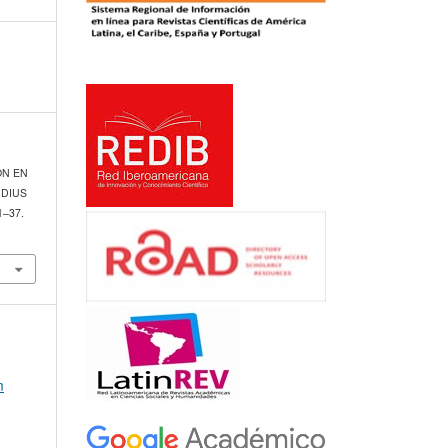
IÓN EN
UDIUS
1–37.
m