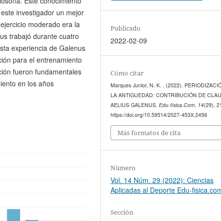
ilosofía. Este conocimiento
este investigador un mejor
l ejercicio moderado era la
Publicado
us trabajó durante cuatro
2022-02-09
 Esta experiencia de Galenus
ación para el entrenamiento
zación fueron fundamentales
Cómo citar
iento en los años
Marques Junior, N. K. . (2022). PERIODIZAC
LA ANTIGUEDAD: CONTRIBUCIÓN DE CLA
AELIUS GALENUS.
Edu-física.Com
,
14
(29), 2
https://doi.org/10.59514/2027-453X.2456
Más formatos de cita
Número
Vol. 14 Núm. 29 (2022): Ciencias
Aplicadas al Deporte Edu-fisica.co
Sección