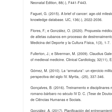
Neonatal Edition, 88(-), F441-F443.
Faguet, G. (2015). A brief of cancer: age-old miles
knowledge database. IJC, 136(-), 2022-2036.
Flores, F.; e González, O. (2020). Propuesta médica
de atletas cubanos em processo de destrenaiment
Medicina del Deporte y la Cultura Física, 1(3), 1-7.
Fullerton, J.; e Silverman, M. (2009). Claudius Ga
of medieval medicine. Clinical Cardiology, 32(11), 
Gómez, M. (2010). La “armatura”: un ejercicio mili
perspectiva del siglo IV. Myrtia, -(25), 337-346.
Gonçalves, B. (2016). Treinamento e disciplinares m
romano-bárbaro no século IV D. C. (Tese de Dout
de Ciências Humanas e Sociais.
González, A. (2017). Planificación del entrenamient