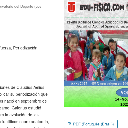
rvatorio del Deporte (Los
 fuerza, Periodización
uciones de Claudius Aelius
plicar su periodización que
us nació en septiembre de
rgamo. Galenus estudió
ra la evolución de las
 científicos sobre anatomía,
PDF (Português (Brasil))