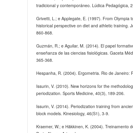
tradicional y contemporáneo. Lúdica Pedagógica, 2
Grivetti, L.; e Applegate, E. (1997). From Olympia to
historical perspective on diet and athletic training. J
860-868.
Guzmán, R.; e Aguilar, M. (2014). El papel formativo
enseñanza de las ciencias fisiológicas. Gaceta Mé
365-368.
Hespanha, R. (2004). Ergometria. Rio de Janeiro: 
Issurin, V. (2010). New horizons for the methodolog
periodization. Sports Medicine, 40(3), 189-206.
Issurin, V. (2014). Periodization training from ancie
block models. Kinesiology, 46(S1), 3-9.
Kraemer, W.; e Häkkinen, K. (2004). Treinamento de