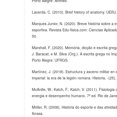
Porto Alegre: Artmed.
Lacerda, C. (2010). Brief history of anatomy. UERJ.
Marques Junior, N. (2020). Breve história sobre a 
esportiva. Revista Edu-fisica.com: Ciencias Aplicad
50.
Marshall, F. (2020). Memória, dicção e escrita gre
J. Baracat; e M. Silva (Org.). A escrita grega no I
Porto Alegre: UFRGS.
Martínez, J. (2018). Estructura y asceno militar en
imperial: la era de la legión romana. Historia, -(25)
McArdle, W.; Katch, F.; Katch, V. (2011). Fisiologia 
energia e desempenho humano. 7ª ed. Rio de Jane
Möller, R. (2008). História do esporte e das ativida
Ibrasa.