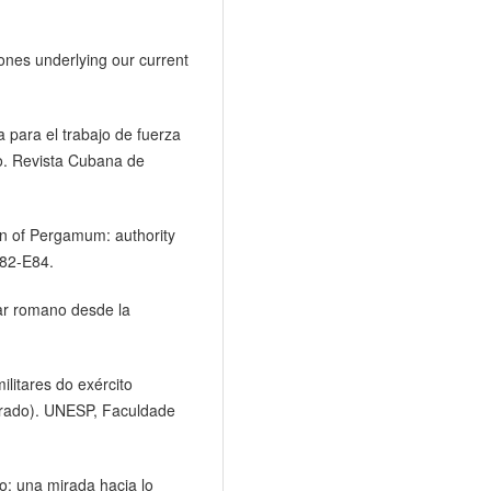
tones underlying our current
 para el trabajo de fuerza
o. Revista Cubana de
len of Pergamum: authority
E82-E84.
tar romano desde la
ilitares do exército
orado). UNESP, Faculdade
o: una mirada hacia lo