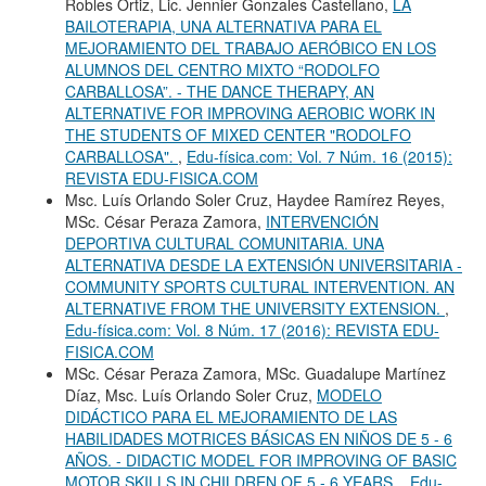
Robles Ortiz, Lic. Jennier Gonzales Castellano,
LA
BAILOTERAPIA, UNA ALTERNATIVA PARA EL
MEJORAMIENTO DEL TRABAJO AERÓBICO EN LOS
ALUMNOS DEL CENTRO MIXTO “RODOLFO
CARBALLOSA”. - THE DANCE THERAPY, AN
ALTERNATIVE FOR IMPROVING AEROBIC WORK IN
THE STUDENTS OF MIXED CENTER "RODOLFO
CARBALLOSA".
,
Edu-física.com: Vol. 7 Núm. 16 (2015):
REVISTA EDU-FISICA.COM
Msc. Luís Orlando Soler Cruz, Haydee Ramírez Reyes,
MSc. César Peraza Zamora,
INTERVENCIÓN
DEPORTIVA CULTURAL COMUNITARIA. UNA
ALTERNATIVA DESDE LA EXTENSIÓN UNIVERSITARIA -
COMMUNITY SPORTS CULTURAL INTERVENTION. AN
ALTERNATIVE FROM THE UNIVERSITY EXTENSION.
,
Edu-física.com: Vol. 8 Núm. 17 (2016): REVISTA EDU-
FISICA.COM
MSc. César Peraza Zamora, MSc. Guadalupe Martínez
Díaz, Msc. Luís Orlando Soler Cruz,
MODELO
DIDÁCTICO PARA EL MEJORAMIENTO DE LAS
HABILIDADES MOTRICES BÁSICAS EN NIÑOS DE 5 - 6
AÑOS. - DIDACTIC MODEL FOR IMPROVING OF BASIC
MOTOR SKILLS IN CHILDREN OF 5 - 6 YEARS.
,
Edu-