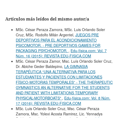
Artículos más leídos del mismo autor/a
MSc. César Peraza Zamora, MSc. Luis Orlando Soler
Cruz, MSc. Rodolfo Milán Argentel,
JUEGOS PRE
DEPORTIVOS PARA EL ACONDICIONAMIENTO
PSICOMOTOR. - PRE DEPORTIVOS GAMES FOR
PACKAGING PSYCHOMOTOR.
,
Edu-física.com: Vol. 7
Núm. 16 (2015): REVISTA EDU-FISICA.COM
MSc. César Peraza Zamor, Msc. Luís Orlando Soler Cruz,
Dr. Abiche Geder Baldepino,
LA GIMNASIA
TERAPÉUTICA “UNA ALTERNATIVA PARA LOS
ESTUDIANTES Y PACIENTES CON LIMITACIONES
FÍSICO-MOTORAS TEMPORALES” - THE THERAPEUTIC
GYMNASTICS AN ALTERNATIVE FOR THE STUDENTS
AND PATIENT WITH LIMITATIONS TEMPORARY
PHYSICAL-MOTORBOATS"
,
Edu-física.com: Vol. 8 Núm.
17 (2016): REVISTA EDU-FISICA.COM
MSc. Luis Orlando Soler Cruz, Msc. César Peraza
Zamora, Msc. Yolexi Acosta Ramirez, Lic. Yennadys