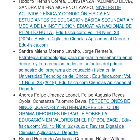
Rodolfo Hernán Correa, CONSTANZA PALOMINO DEVIA,
SANDRA MILENA MORENO LAVAHO,
NIVELES DE
ACTIVIDAD FÍSICA Y CONDICIÓN FÍSICA EN
ESTUDIANTES DE EDUCACIÓN BÁSICA SECUNDARIA Y
MEDIA DE LA INSTITUCIÓN EDUCATIVA NACIONAL DE
PITALITO HUILA
,
Edu-física.com: Vol. 16 Núm. 33
(2024): Revista Digital de Ciencias Aplicadas al Deporte
Edu-fisica.com
Sandra Milena Moreno Lavaho, Jorge Rentería,
Estrategia metodológica para mejorar la enseñanza en el
deporte y la recreación en los estudiantes del primer
semestre del programa de educación física en la
Universidad Tecnológica del Choco
,
Edu-física.com: Vol.
11 Núm. 23 (2019): Edu-fisica.com Ciencias Aplicadas al
Deporte
Andres Felipe Jimenez Leonel, Felipe Augusto Reyes
Oyola, Constanza Palomino Devia,
PERCEPCIONES DE
NIÑOS, JÓVENES Y ENTRENADORES DEL CLUB
GRAMA DEPORTES DE IBAGUÉ SOBRE LA
EDUCACIÓN EN VALORES EN EL FÚTBOL BASE
,
Edu-
física.com: Vol. 15 Núm. 32 (2023): Revista Digital de
Ciencias Aplicadas al Deporte
Ronald Hernando Anduquia Carmona, Néstor William