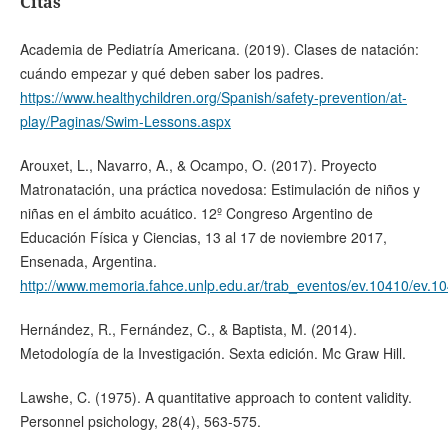
Citas
Academia de Pediatría Americana. (2019). Clases de natación:
cuándo empezar y qué deben saber los padres.
https://www.healthychildren.org/Spanish/safety-prevention/at-
play/Paginas/Swim-Lessons.aspx
Arouxet, L., Navarro, A., & Ocampo, O. (2017). Proyecto
Matronatación, una práctica novedosa: Estimulación de niños y
niñas en el ámbito acuático. 12º Congreso Argentino de
Educación Física y Ciencias, 13 al 17 de noviembre 2017,
Ensenada, Argentina.
http://www.memoria.fahce.unlp.edu.ar/trab_eventos/ev.10410/ev.1
Hernández, R., Fernández, C., & Baptista, M. (2014).
Metodología de la Investigación. Sexta edición. Mc Graw Hill.
Lawshe, C. (1975). A quantitative approach to content validity.
Personnel psichology, 28(4), 563-575.