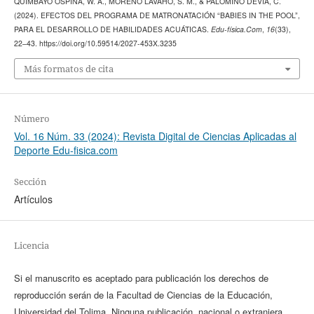
QUIMBAYO OSPINA, W. A., MORENO LAVAHO, S. M., & PALOMINO DEVIA, C.
(2024). EFECTOS DEL PROGRAMA DE MATRONATACIÓN “BABIES IN THE POOL”,
PARA EL DESARROLLO DE HABILIDADES ACUÁTICAS.
Edu-física.Com
,
16
(33),
22–43. https://doi.org/10.59514/2027-453X.3235
Más formatos de cita
Número
Vol. 16 Núm. 33 (2024): Revista Digital de Ciencias Aplicadas al
Deporte Edu-fisica.com
Sección
Artículos
Licencia
Si el manuscrito es aceptado para publicación los derechos de
reproducción serán de la Facultad de Ciencias de la Educación,
Universidad del Tolima. Ninguna publicación, nacional o extranjera,